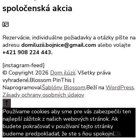
spoločenská akcia
Rezervácie, individuálne požiadavky a otázky píšte na
adresu
domiluzii.bojnice@gmail.com
alebo volajte
+421 908 224 443.
[instagram-feed]
© Copyright 2026
Dom ilúzií
. Všetky práva
vyhradené.
Blossom PinThis |
Naprogramoval
Šablóny Blossom
.Beží na
WordPress
.
Zásady ochrany osobných údajov
Používame cookies aby sme pre vás zabezpečili ten
najlepší zážitok z našich webových stránok. Ak
budete pokračovať v používaní tejto stránky
budeme predpokladať, že ste s ňou spokojní.
Ok